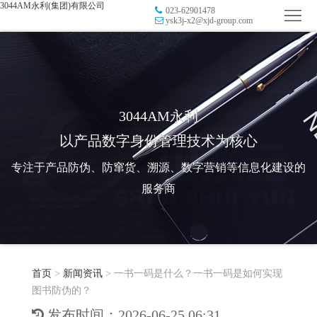
3044AM永利(集团)有限公司
023-62901478
首
ysk3j-x2@xjd-group.com
页
品
牌
防
防
窜
RFID
3044AM永利
以产品数字身份管理技术为核心
伪
溯
电
专注于产品防伪、防窜货、溯源、数字营销等信息化建设的
源
子
数
服务商
标
字
智
签
营
慧
行
系
首页
>
新闻资讯
>
一书一码是什么？一书一码是如何实现
销
智
业
关
图书防伪的？
统
能
应
于
新
发布时间：2026-06-25 06:31