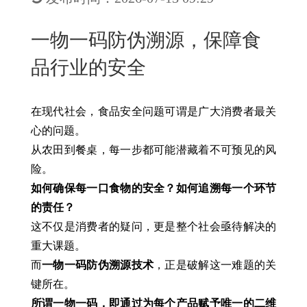
New
用
我
闻
日
一物一码防伪溯源，保障食
们
资
文
品行业的安全
讯
版
在现代社会，食品安全问题可谓是广大消费者最关
心的问题。
从农田到餐桌，每一步都可能潜藏着不可预见的风
险。
如何确保每一口食物的安全？如何追溯每一个环节
的责任？
这不仅是消费者的疑问，更是整个社会亟待解决的
重大课题。
而
一物一码防伪溯源技术
，正是破解这一难题的关
键所在。
所谓一物一码，即通过为每个产品赋予唯一的二维