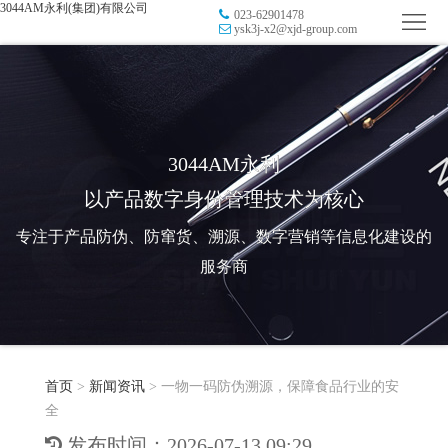
3044AM永利(集团)有限公司
023-62901478
首
ysk3j-x2@xjd-group.com
页
品
牌
防
防
窜
RFID
3044AM永利
以产品数字身份管理技术为核心
伪
溯
电
专注于产品防伪、防窜货、溯源、数字营销等信息化建设的
源
子
数
服务商
标
字
智
签
营
慧
行
系
首页
>
新闻资讯
>
一物一码防伪溯源，保障食品行业的安
销
智
业
关
全
统
能
应
于
新
发布时间：2026-07-13 09:29