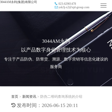
3044AM永利(集团)有限公司
023-62901478
首
ysk3j-x2@xjd-group.com
页
品
牌
防
防
窜
RFID
3044AM永利
以产品数字身份管理技术为核心
伪
溯
电
专注于产品防伪、防窜货、溯源、数字营销等信息化建设的
源
子
数
服务商
标
字
智
签
营
慧
行
系
首页
>
新闻资讯
>
防伪二维码查询系统的介绍
销
智
业
关
发布时间：2026-06-15 20:11
统
能
应
于
新