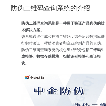
New
防伪二维码查询系统的介绍
用
我
闻
日
们
资
文
防伪二维码查询系统是一种用于验证产品真伪的技
讯
版
术解决方案。
该系统通过生成和扫描二维码，结合后台数据库进
行实时验证，帮助消费者和企业辨别产品的真伪。
防伪二维码查询系统的核心组成部分包括
二维码生
成模块
、
数据存储模块
、
扫描识别模块
和
验证模
块
。