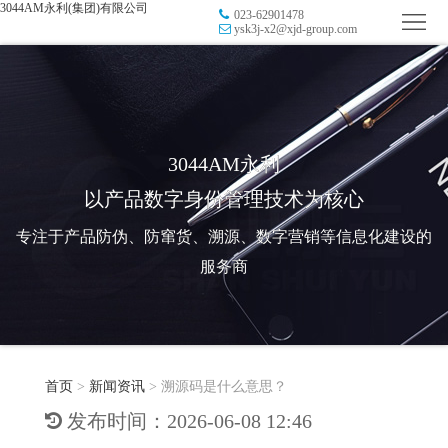
3044AM永利(集团)有限公司
023-62901478
首
ysk3j-x2@xjd-group.com
页
品
牌
防
防
窜
RFID
3044AM永利
以产品数字身份管理技术为核心
伪
溯
电
专注于产品防伪、防窜货、溯源、数字营销等信息化建设的
源
子
数
服务商
标
字
智
签
营
慧
行
系
首页
>
新闻资讯
>
溯源码是什么意思？
销
智
业
关
发布时间：2026-06-08 12:46
统
能
应
于
新