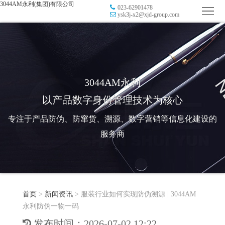
3044AM永利(集团)有限公司
023-62901478
首
ysk3j-x2@xjd-group.com
页
品
牌
防
防
窜
RFID
3044AM永利
以产品数字身份管理技术为核心
伪
溯
电
专注于产品防伪、防窜货、溯源、数字营销等信息化建设的
源
子
数
服务商
标
字
智
签
营
慧
行
系
首页
>
新闻资讯
>
服装行业如何实现防伪溯源 | 3044AM
销
智
业
关
永利防伪一物一码
统
能
应
于
新
发布时间：2026-07-02 12:22