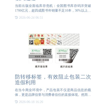
当前出版业面临库存危机：全国图书库存码洋突破
1700亿元，超四成图书年销量不足10本，30%以上为
滞销积压书。传统"拍脑袋决策"模式导致选题同质化
2026-06-24 06:51
严重，直播带货等新渠道带来高退货率，僵化的库存
机制更使
防转移标签，有效阻止包装二次
造假利用
在当今商业环境中，产品包装不仅是商品信息的载
体，更是品牌信誉与消费者信任的直接体现。然而，
随着技术的进步和造假手段的多样化，包装二次利用
2026-06-18 16:26
和假冒伪劣产品的问题日益严峻，严重威胁着市场秩