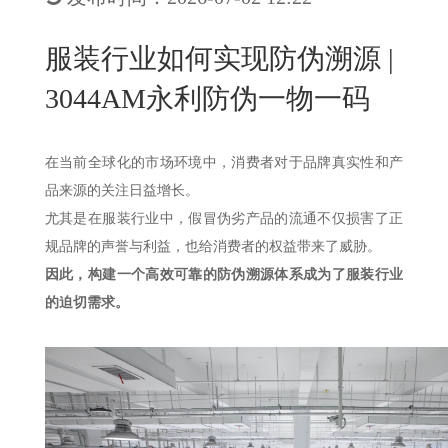
New
用
我
闻
日
服装行业如何实现防伪溯源 |
们
资
文
3044AM永利防伪一物一码
讯
版
在当前全球化的市场环境中，消费者对于品牌真实性和产
品来源的关注日益增长。
尤其是在服装行业中，假冒伪劣产品的流通不仅损害了正
规品牌的声誉与利益，也给消费者的权益带来了威胁。
因此，构建一个高效可靠的防伪溯源体系成为了服装行业
的迫切需求。