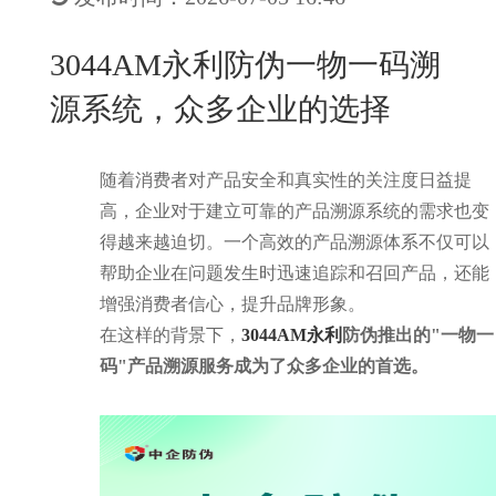
New
用
我
闻
日
3044AM永利防伪一物一码溯
们
资
文
源系统，众多企业的选择
讯
版
随着消费者对产品安全和真实性的关注度日益提
高，企业对于建立可靠的产品溯源系统的需求也变
得越来越迫切。一个高效的产品溯源体系不仅可以
帮助企业在问题发生时迅速追踪和召回产品，还能
增强消费者信心，提升品牌形象。
在这样的背景下，
3044AM永利
防伪推出的"一物一
码"产品溯源服务成为了众多企业的首选。