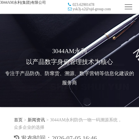
3044AM永利(集团)有限公司
023-62901478
首
ysk3j-x2@xjd-group.com
页
品
牌
防
防
窜
RFID
3044AM永利
以产品数字身份管理技术为核心
伪
溯
电
专注于产品防伪、防窜货、溯源、数字营销等信息化建设的
源
子
数
服务商
标
字
智
签
营
慧
行
系
首页
>
新闻资讯
>
3044AM永利防伪一物一码溯源系统，
销
智
业
关
众多企业的选择
统
能
应
于
新
发布时间：2026-07-05 16:46