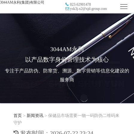
3044AM永利(集团)有限公司
023-62901478
首
ysk3j-x2@xjd-group.com
页
品
牌
防
防
窜
RFID
3044AM永利
以产品数字身份管理技术为核心
伪
溯
电
专注于产品防伪、防窜货、溯源、数字营销等信息化建设的
源
子
数
服务商
标
字
智
签
营
慧
行
系
首页
>
新闻资讯
>
保健品市场需要一物一码防伪二维码来
销
智
业
关
守护
统
能
应
于
新
发布时间：2026-07-22 23:24