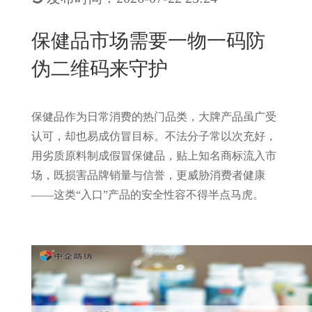
New
用
我
闻
日
保健品市场需要一物一码防
们
资
文
伪二维码来守护
讯
版
保健品作为日常消费的热门品类，大牌产品虽广受
认可，却也易成仿冒目标。不法分子常以次充好，
用劣质原料制成假冒保健品，贴上知名商标流入市
场，既损害品牌销量与信誉，更威胁消费者健康
——这类“入口”产品的安全性容不得半点马虎。