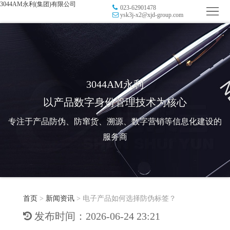
3044AM永利(集团)有限公司
023-62901478
首
ysk3j-x2@xjd-group.com
页
品
牌
防
防
窜
RFID
3044AM永利
以产品数字身份管理技术为核心
伪
溯
电
专注于产品防伪、防窜货、溯源、数字营销等信息化建设的
源
子
数
服务商
标
字
智
签
营
慧
行
系
首页
>
新闻资讯
>
电子产品如何选择防伪标签？
销
智
业
关
发布时间：2026-06-24 23:21
统
能
应
于
新