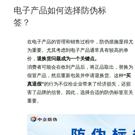
New
电子产品如何选择防伪标
用
我
闻
日
签？
们
资
文
讯
版
在电子产品的管理和销售过程中，防伪措施显得尤
为重要。尤其考虑到电子产品通常具有较高的单
价，
退换货问题成为一个关键点。
消费者可能会在收到产品后，将正品取出，替换为
假冒产品，然后重新包装并申请退换货。这种
“买
真退假”
的行为不仅给企业带来了经济损失，还损
害了品牌的信誉。因此，选择合适的防伪标签至关
重要。