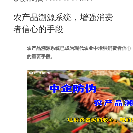
New
用
我
闻
日
农产品溯源系统，增强消费
们
资
文
者信心的手段
讯
版
农产品溯源系统已成为现代农业中增强消费者信心
的重要手段。