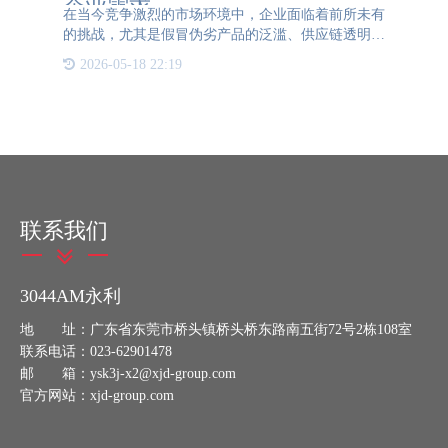
企业需求
在当今竞争激烈的市场环境中，企业面临着前所未有
的挑战，尤其是假冒伪劣产品的泛滥、供应链透明度
不足以及产品窜货等问题，严重损害了品牌形象与市
2026-05-18 22:19
场秩序。为此，一物一码，一码多用，集成防伪、溯
源与防窜货功能，
联系我们
3044AM永利
地 址：广东省东莞市桥头镇桥头桥东路南五街72号2栋108室
联系电话：023-62901478
邮 箱：ysk3j-x2@xjd-group.com
官方网站：xjd-group.com