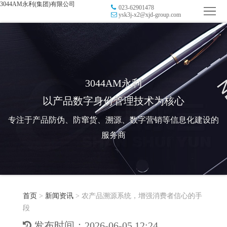
3044AM永利(集团)有限公司
023-62901478
首
ysk3j-x2@xjd-group.com
页
品
牌
防
防
窜
RFID
3044AM永利
以产品数字身份管理技术为核心
伪
溯
电
专注于产品防伪、防窜货、溯源、数字营销等信息化建设的
源
子
数
服务商
标
字
智
签
营
慧
行
系
首页
>
新闻资讯
>
农产品溯源系统，增强消费者信心的手
销
智
业
关
段
统
能
应
于
新
发布时间：2026-06-05 12:24