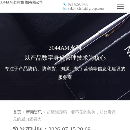
3044AM永利(集团)有限公司
023-62901478
首
ysk3j-x2@xjd-group.com
页
品
牌
防
防
窜
RFID
3044AM永利
以产品数字身份管理技术为核心
伪
溯
电
专注于产品防伪、防窜货、溯源、数字营销等信息化建设的
源
子
数
服务商
标
字
智
签
营
慧
行
系
首页
>
新闻资讯
>
超级隐形码，看不见的防伪，却比看得
销
智
业
关
见的威力还要大
统
能
应
于
新
发布时间：2026-07-15 20:09