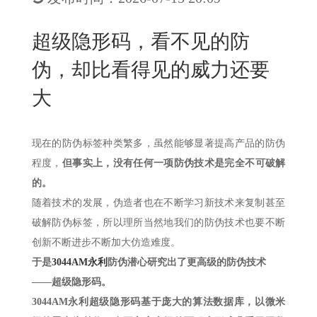
New
用
我
闻
日
超级隐形码，看不见的防
们
资
文
伪，却比看得见的威力还要
讯
版
大
现在的防伪标签种类繁多，虽然能够显著提高产品的防伪
程度，
但事实上，没有任何一项防伪技术是完全不可破解
的。
随着技术的发展，伪造者也在不断学习新技术来复制甚至
破解防伪标签，所以理所当然地我们的防伪技术也要不断
创新不断进步不断加大仿造难度。
于是
3044AM永利
防伪潜心研究出了更高级的防伪技术
——超级隐形码。
3044AM永利超级隐形码基于庞大的算法数据库，以微米