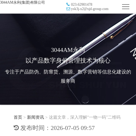
3044AM永利(集团)有限公司
023-62901478
首
ysk3j-x2@xjd-group.com
页
品
牌
防
防
窜
RFID
3044AM永利
以产品数字身份管理技术为核心
伪
溯
电
专注于产品防伪、防窜货、溯源、数字营销等信息化建设的
源
子
数
服务商
标
字
智
签
营
慧
行
系
首页
>
新闻资讯
>
这篇文章，深入理解“一物一码”二维码
销
智
业
关
发布时间：2026-07-05 09:57
统
能
应
于
新