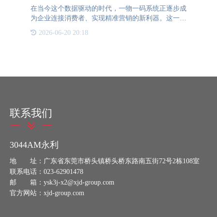
在当今这个数据驱动的时代，一物一码系统正逐步成
为企业连接消费者、实现精准营销的新利器。这一创
新技术通过在每个产品上赋予独一无二的二维码，不
2026-06-20 20:18
仅为商品赋予了“身份证”，更开启了个性化定制营销
的新篇章。 一
联系我们
3044AM永利
地 址：广东省东莞市桥头镇桥头桥东路南五街72号2栋108室
联系电话：023-62901478
邮 箱：ysk3j-x2@xjd-group.com
官方网站：xjd-group.com