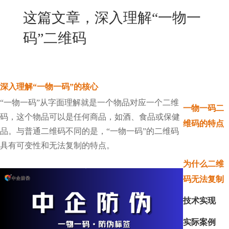
New
这篇文章，深入理解“一物一
用
我
闻
日
码”二维码
们
资
文
讯
版
深入理解“一物一码”的核心
“一物一码”从字面理解就是一个物品对应一个二维
一物一码二
码，这个物品可以是任何商品，如酒、食品或保健
维码的特点
品。与普通二维码不同的是，“一物一码”的二维码
具有可变性和无法复制的特点。
为什么二维
码无法复制
技术实现
实际案例