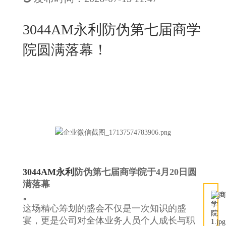
New
用
我
闻
日
3044AM永利防伪第七届商学
们
资
文
院圆满落幕！
讯
版
3044AM永利
防伪第七届商学院于4月20日圆
满落幕
。
这场精心筹划的盛会不仅是一次知识的盛
宴，更是公司对全体业务人员个人成长与职