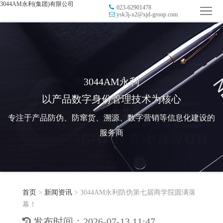
3044AM永利(集团)有限公司
023-62901478
首
ysk3j-x2@xjd-group.com
页
品
牌
防
防
窜
RFID
3044AM永利
以产品数字身份管理技术为核心
伪
溯
电
专注于产品防伪、防窜货、溯源、数字营销等信息化建设的
源
子
数
服务商
标
字
智
签
营
慧
行
系
首页
>
新闻资讯
>
3044AM永利防伪第七届商学院圆满落
销
智
业
关
幕！
统
能
应
于
新
发布时间：2026-07-13 11:47