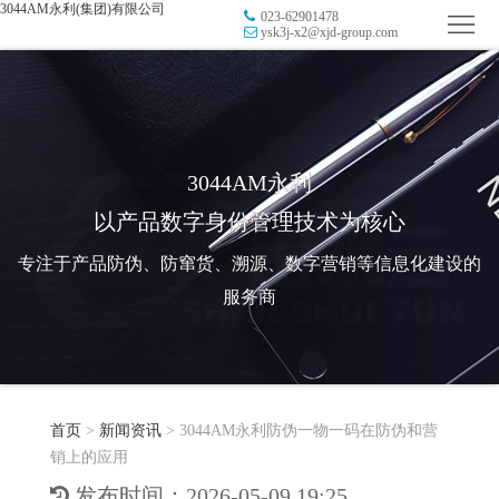
3044AM永利(集团)有限公司
023-62901478
首
ysk3j-x2@xjd-group.com
页
品
牌
防
防
窜
RFID
3044AM永利
以产品数字身份管理技术为核心
伪
溯
电
专注于产品防伪、防窜货、溯源、数字营销等信息化建设的
源
子
数
服务商
标
字
智
签
营
慧
行
系
首页
>
新闻资讯
>
3044AM永利防伪一物一码在防伪和营
销
智
业
关
销上的应用
统
能
应
于
新
发布时间：2026-05-09 19:25