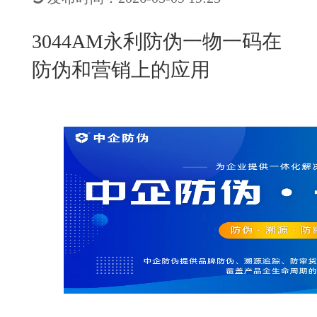
New
用
我
闻
日
3044AM永利防伪一物一码在
们
资
文
防伪和营销上的应用
讯
版