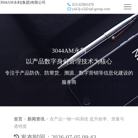
3044AM永利(集团)有限公司
023-62901478
首
ysk3j-x2@xjd-group.com
页
品
牌
防
防
窜
RFID
3044AM永利
以产品数字身份管理技术为核心
伪
溯
电
专注于产品防伪、防窜货、溯源、数字营销等信息化建设的
源
子
数
服务商
标
字
智
签
营
慧
行
系
首页
>
新闻资讯
>
农产品一物一码系统 提升效率、质量与
销
智
业
关
透明度
统
能
应
于
新
发布时间：2026-07-05 09:43