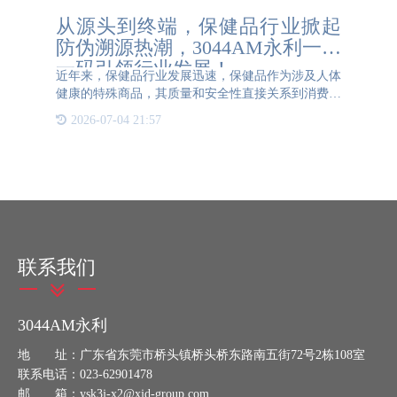
从源头到终端，保健品行业掀起
防伪溯源热潮，3044AM永利一物
一码引领行业发展！
近年来，保健品行业发展迅速，保健品作为涉及人体
健康的特殊商品，其质量和安全性直接关系到消费者
的身体健康。然而，当前市场上存在着众多假冒伪劣
2026-07-04 21:57
的保健品，给消费者带来了诸多风险。消费者很难辨
别真正的保健品和
联系我们
3044AM永利
地 址：广东省东莞市桥头镇桥头桥东路南五街72号2栋108室
联系电话：023-62901478
邮 箱：ysk3j-x2@xjd-group.com