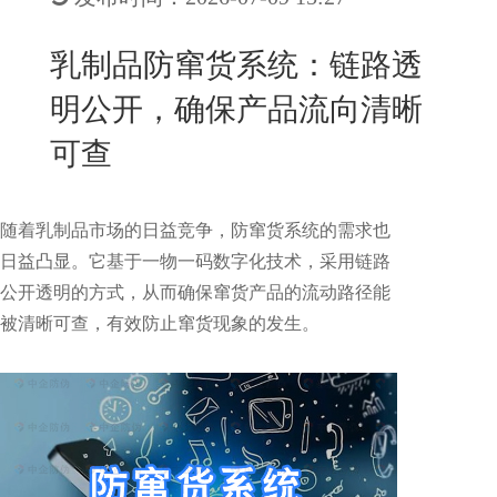
New
用
我
闻
日
乳制品防窜货系统：链路透
们
资
文
明公开，确保产品流向清晰
讯
版
可查
随着乳制品市场的日益竞争，防窜货系统的需求也
日益凸显。它基于一物一码数字化技术，采用链路
公开透明的方式，从而确保窜货产品的流动路径能
被清晰可查，有效防止窜货现象的发生。