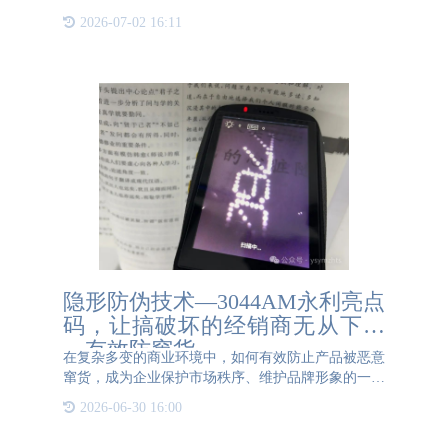
物品从生产、加工、包装到运输、销售等各个环节的
2026-07-02 16:11
信息。该平台通过在物品上安装传感器、二维码或
RFID标签等设备
隐形防伪技术—3044AM永利亮点
码，让搞破坏的经销商无从下手
—有效防窜货
在复杂多变的商业环境中，如何有效防止产品被恶意
窜货，成为企业保护市场秩序、维护品牌形象的一大
挑战。隐形防伪技术—3044AM永利亮点码—
2026-06-30 16:00
3044AM永利亮点码的出现，如同一把利剑，精准地
刺向这一难题的核心，让企图