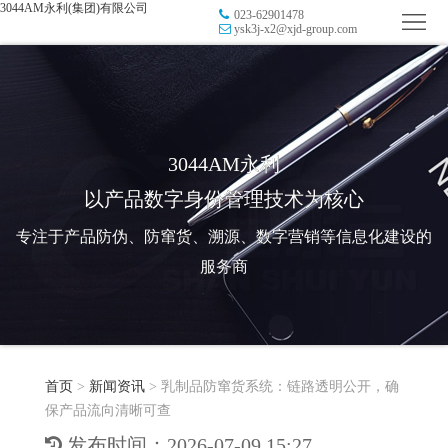
3044AM永利(集团)有限公司
023-62901478
首
ysk3j-x2@xjd-group.com
页
品
牌
防
防
窜
RFID
3044AM永利
以产品数字身份管理技术为核心
伪
溯
电
专注于产品防伪、防窜货、溯源、数字营销等信息化建设的
源
子
数
服务商
标
字
智
签
营
慧
行
系
首页
>
新闻资讯
>
乳制品防窜货系统：链路透明公开，确
销
智
业
关
保产品流向清晰可查
统
能
应
于
新
发布时间：2026-07-09 15:27