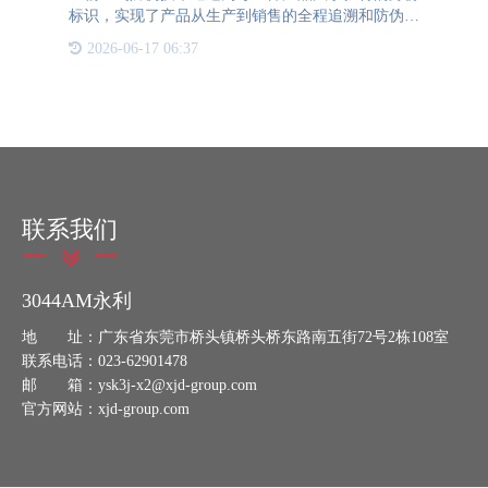
标识，实现了产品从生产到销售的全程追溯和防伪验
证。l对企业的好处1. 增强品牌信任度：一物一码防
2026-06-17 06:37
伪技术的应用，可以让消费者轻松验证产品真伪，提
高消费者对品
联系我们
3044AM永利
地 址：广东省东莞市桥头镇桥头桥东路南五街72号2栋108室
联系电话：023-62901478
邮 箱：ysk3j-x2@xjd-group.com
官方网站：xjd-group.com