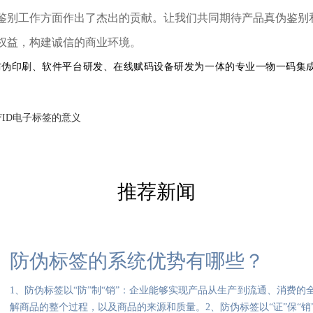
伪鉴别工作方面作出了杰出的贡献。让我们共同期待产品真伪鉴别
权益，构建诚信的商业环境。
集防伪印刷、软件平台研发、在线赋码设备研发为一体的专业一物一码集
FID电子标签的意义
推荐新闻
防伪标签的系统优势有哪些？
1、防伪标签以“防”制“销”：企业能够实现产品从生产到流通、消费
解商品的整个过程，以及商品的来源和质量。2、防伪标签以“证”保“