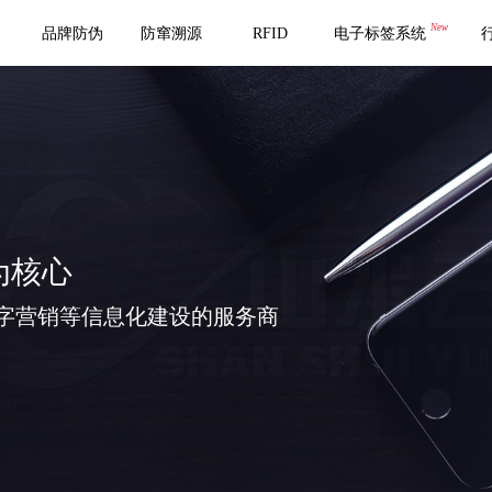
New
品牌防伪
防窜溯源
RFID
电子标签系统
为核心
字营销等信息化建设的服务商