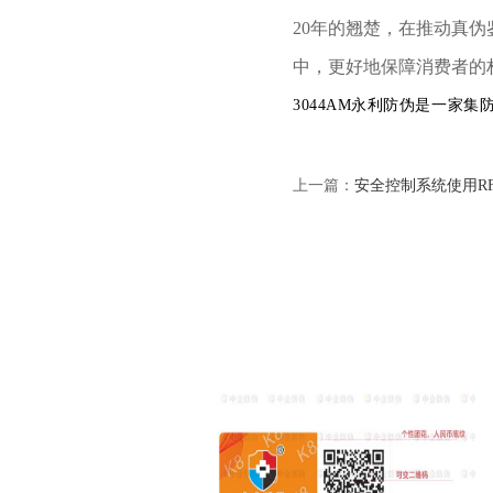
20年的翘楚，在推动真
中，更好地保障消费者的
3044AM永利防伪是一家
上一篇：
安全控制系统使用R