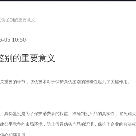
真伪鉴别的重要意义
05 10:50
鉴别的重要意义
关重要的环节，防伪技术对于保护真伪鉴别的准确性起到了关键作用。
。真伪鉴别是为了保护消费者的权益。准确判别产品的真实性，避免购买
建公平竞争的市场环境，防止假冒伪劣产品的泛滥，保护了企业的合法权
信心和满意度。