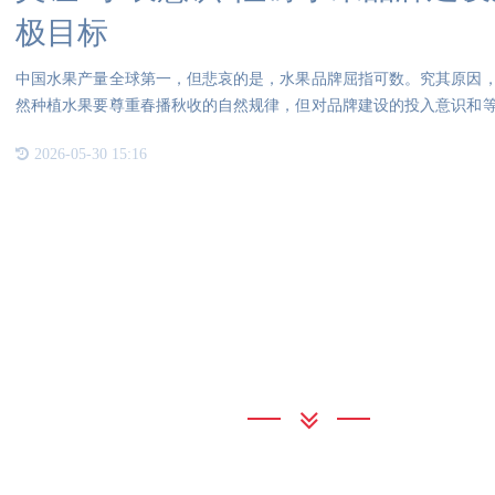
极目标
中国水果产量全球第一，但悲哀的是，水果品牌屈指可数。究其原因
然种植水果要尊重春播秋收的自然规律，但对品牌建设的投入意识和
商，
2026-05-30 15:16
联系我们