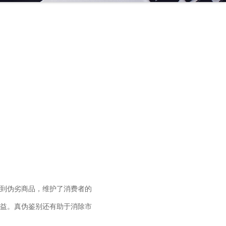
到伪劣商品，维护了消费者的
益。真伪鉴别还有助于消除市