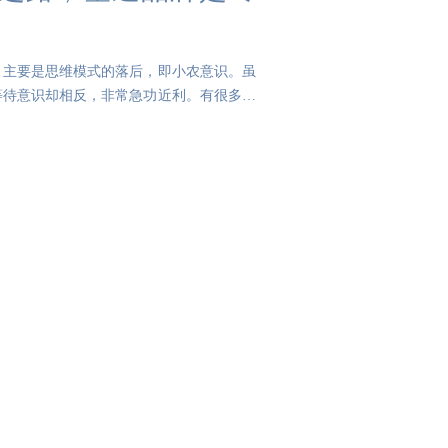
，主要是思维模式的落后，即小农意识。虽
等待意识却相反，非常急功近利。有很多果