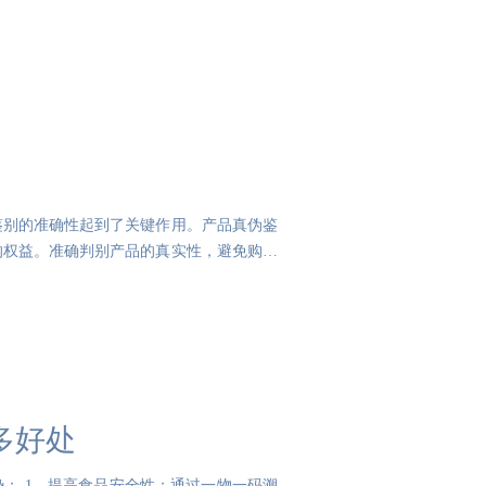
鉴别的准确性起到了关键作用。产品真伪鉴
的权益。准确判别产品的真实性，避免购买
多好处
： 1、提高食品安全性：通过一物一码溯