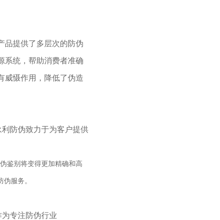
产品提供了多层次的防伪
源系统，帮助消费者准确
有威慑作用，降低了伪造
永利防伪致力于为客户提供
伪鉴别将变得更加精确和高
防伪服务。
作为专注防伪行业