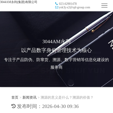
3044AM永利(集团)有限公司
023-62901478
首
ysk3j-x2@xjd-group.com
页
品
牌
防
防
窜
RFID
3044AM永利
以产品数字身份管理技术为核心
伪
溯
电
专注于产品防伪、防窜货、溯源、数字营销等信息化建设的
源
子
数
服务商
标
字
智
签
营
慧
行
系
首页
>
新闻资讯
>
溯源的意义是什么？溯源的价值？
销
智
业
关
发布时间：2026-04-30 09:36
统
能
应
于
新