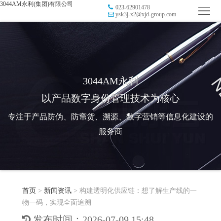
3044AM永利(集团)有限公司
023-62901478
首
ysk3j-x2@xjd-group.com
页
品
牌
防
防
窜
RFID
3044AM永利
以产品数字身份管理技术为核心
伪
溯
电
专注于产品防伪、防窜货、溯源、数字营销等信息化建设的
源
子
数
服务商
标
字
智
签
营
慧
行
系
首页
>
新闻资讯
>
构建透明化供应链：想了解生产线的一
销
智
业
关
物一码，实现全面追溯
统
能
应
于
新
发布时间：2026-07-09 15:48