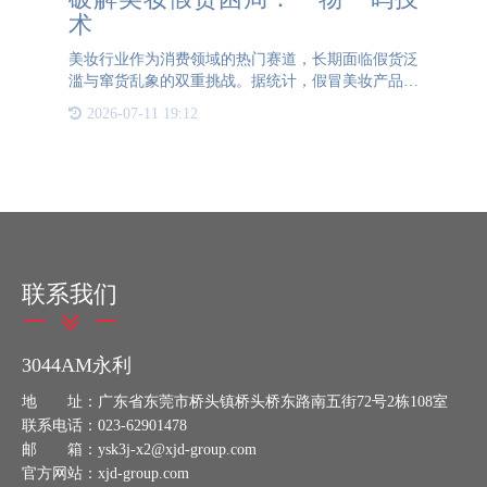
术
美妆行业作为消费领域的热门赛道，长期面临假货泛
滥与窜货乱象的双重挑战。据统计，假冒美妆产品年
均增长率高达30%，不仅严重侵蚀品牌价值，更对消
2026-07-11 19:12
费者健康构成潜在威胁。为破解这一困局，3044AM
永利防伪创新推出
联系我们
3044AM永利
地 址：广东省东莞市桥头镇桥头桥东路南五街72号2栋108室
联系电话：023-62901478
邮 箱：ysk3j-x2@xjd-group.com
官方网站：xjd-group.com