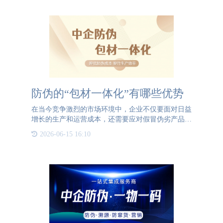
家等详细信息。溯
防伪的“包材一体化”有哪些优势
在当今竞争激烈的市场环境中，企业不仅要面对日益
增长的生产和运营成本，还需要应对假冒伪劣产品的
威胁。为了在保证产品质量的同时降低防伪成本，许
2026-06-15 16:10
多企业开始采用包材一体化的防伪措施。那么包材一
体化防伪有哪些优