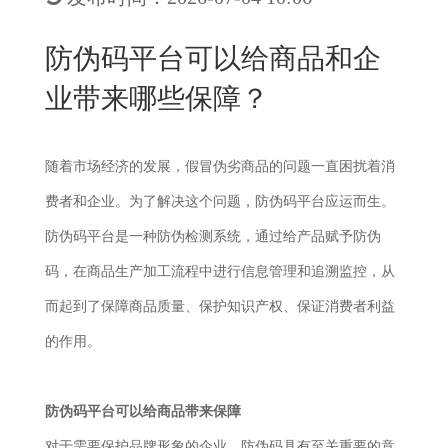
New
用
我
闻
日
防伪码平台可以给商品和企
们
资
文
业带来哪些保障？
讯
版
随着市场经济的发展，假冒伪劣商品的问题一直困扰着消
费者和企业。为了解决这个问题，防伪码平台应运而生。
防伪码平台是一种防伪检测系统，通过给产品赋予防伪
码，在商品生产加工流程中进行信息管理和追溯监控，从
而起到了保障商品质量、保护知识产权、保证消费者利益
的作用。
防伪码平台可以给商品带来保障
对于需要保护品牌形象的企业，防伪码具有至关重要的意