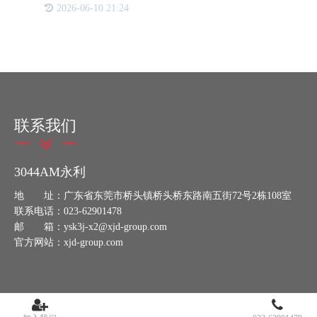
段，正逐步成为保障农业生产安全和效率的重要工
2026-06-10 21:24
具。该系统通过现代信息技术，实现了农资产品从生
产、运输到销售的全程
联系我们
3044AM永利
地 址：广东省东莞市桥头镇桥头桥东路南五街72号2栋108室
联系电话：023-62901478
邮 箱：ysk3j-x2@xjd-group.com
官方网站：xjd-group.com