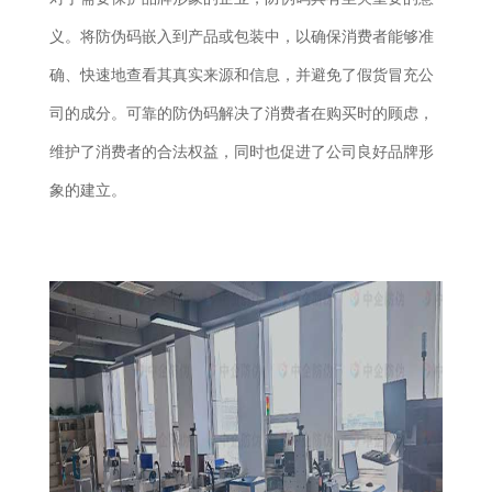
义。将防伪码嵌入到产品或包装中，以确保消费者能够准
确、快速地查看其真实来源和信息，并避免了假货冒充公
司的成分。可靠的防伪码解决了消费者在购买时的顾虑，
维护了消费者的合法权益，同时也促进了公司良好品牌形
象的建立。