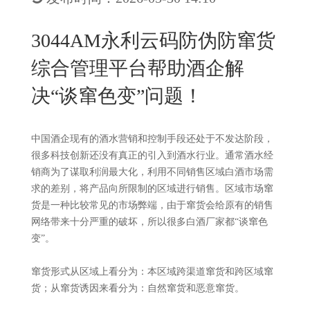
New
用
我
闻
日
3044AM永利云码防伪防窜货
们
资
文
综合管理平台帮助酒企解
讯
版
决“谈窜色变”问题！
中国酒企现有的酒水营销和控制手段还处于不发达阶段，
很多科技创新还没有真正的引入到酒水行业。通常酒水经
销商为了谋取利润最大化，利用不同销售区域白酒市场需
求的差别，将产品向所限制的区域进行销售。区域市场窜
货是一种比较常见的市场弊端，由于窜货会给原有的销售
网络带来十分严重的破坏，所以很多白酒厂家都“谈窜色
变”。
窜货形式从区域上看分为：本区域跨渠道窜货和跨区域窜
货；从窜货诱因来看分为：自然窜货和恶意窜货。