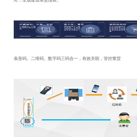
对，生成疑似窜货报表。
条形码、二维码、数字码三码合一，有效关联，管控窜货