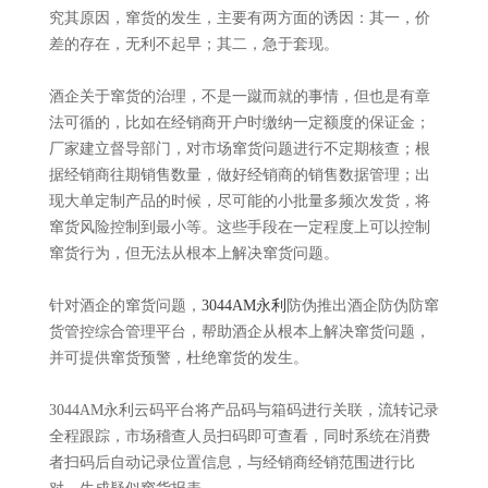
究其原因，窜货的发生，主要有两方面的诱因：其一，价
差的存在，无利不起早；其二，急于套现。
酒企关于窜货的治理，不是一蹴而就的事情，但也是有章
法可循的，比如在经销商开户时缴纳一定额度的保证金；
厂家建立督导部门，对市场窜货问题进行不定期核查；根
据经销商往期销售数量，做好经销商的销售数据管理；出
现大单定制产品的时候，尽可能的小批量多频次发货，将
窜货风险控制到最小等。这些手段在一定程度上可以控制
窜货行为，但无法从根本上解决窜货问题。
针对酒企的窜货问题，
3044AM永利
防伪推出酒企防伪防窜
货管控综合管理平台，帮助酒企从根本上解决窜货问题，
并可提供窜货预警，杜绝窜货的发生。
3044AM永利云码平台将产品码与箱码进行关联，流转记录
全程跟踪，市场稽查人员扫码即可查看，同时系统在消费
者扫码后自动记录位置信息，与经销商经销范围进行比