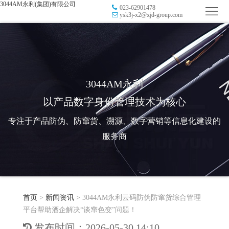
3044AM永利(集团)有限公司
023-62901478
首
ysk3j-x2@xjd-group.com
页
品
牌
防
防
窜
RFID
3044AM永利
以产品数字身份管理技术为核心
伪
溯
电
专注于产品防伪、防窜货、溯源、数字营销等信息化建设的
源
子
数
服务商
标
字
智
签
营
慧
行
系
首页
>
新闻资讯
>
3044AM永利云码防伪防窜货综合管理
销
智
业
关
平台帮助酒企解决“谈窜色变”问题！
统
能
应
于
新
发布时间：2026-05-30 14:10