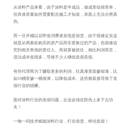
从涂料产品来看，由于涂料是半成品，做成形似很简单，
但具体质量如何需要配合施工才知道，表面上无法分辨真
伪。
而一旦开桶以后即使消费者发现是假货，由于很难证实这
就是从商家处购买的原产品而非更换过的产品，也很难追
究到相关售假的责任人。而就算被抓住，相比利润而言，
违法成本低很多，导致不少人继续造假卖假。
有些代理商为了赚取更多的利润，往真漆里面掺假漆，比
如10桶里掺一桶假漆，以降低成本。这些都直接导致了造
假行业的猖獗。
面对涂料行业的造假问题，企业必须在防伪上多下点功
夫！
一物一码技术赋能涂料行业，打击假货，终结造假！