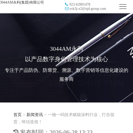
3044AM永利(集团)有限公司
023-62901478
首
ysk3j-x2@xjd-group.com
页
品
牌
防
防
窜
RFID
3044AM永利
以产品数字身份管理技术为核心
伪
溯
电
专注于产品防伪、防窜货、溯源、数字营销等信息化建设的
源
子
数
服务商
标
字
智
签
营
慧
行
系
首页
>
新闻资讯
>
一物一码技术赋能涂料行业，打击假
销
智
业
关
货，终结造假！
统
能
应
于
新
发布时间：2026-06-28 13:23