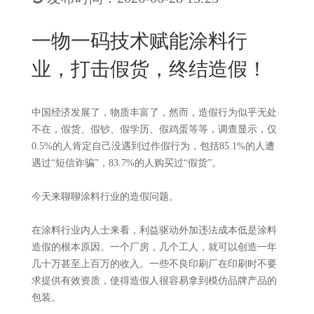
New
用
我
闻
日
一物一码技术赋能涂料行
们
资
文
业，打击假货，终结造假！
讯
版
中国经济发展了，物质丰富了，然而，造假行为似乎无处
不在，假货、假钞、假学历、假鸡蛋等等，调查显示，仅
0.5%的人肯定自己没遇到过作假行为，包括85.1%的人遭
遇过“短信诈骗”，83.7%的人购买过“假货”。
今天来聊聊涂料行业的造假问题。
在涂料行业内人士来看，利益驱动外加违法成本低是涂料
造假的根本原因。一个厂房，几个工人，就可以创造一年
几十万甚至上百万的收入。一些不良印刷厂在印刷时不要
求提供有效资质，使得造假人很容易拿到模仿品牌产品的
包装。