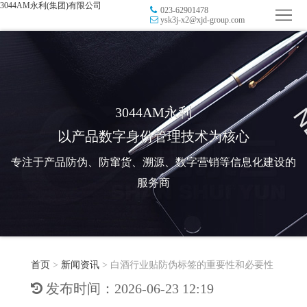
3044AM永利(集团)有限公司
023-62901478
首
ysk3j-x2@xjd-group.com
页
品
牌
防
防
窜
RFID
3044AM永利
以产品数字身份管理技术为核心
伪
溯
电
专注于产品防伪、防窜货、溯源、数字营销等信息化建设的
源
子
数
服务商
标
字
智
签
营
慧
行
系
首页
>
新闻资讯
>
白酒行业贴防伪标签的重要性和必要性
销
智
业
关
发布时间：2026-06-23 12:19
统
能
应
于
新