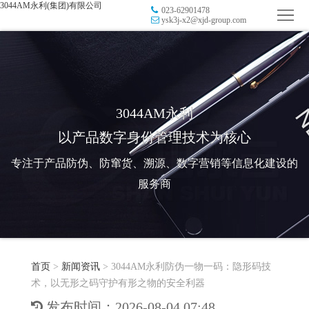
3044AM永利(集团)有限公司
023-62901478
首
ysk3j-x2@xjd-group.com
页
品
牌
防
防
窜
RFID
3044AM永利
以产品数字身份管理技术为核心
伪
溯
电
专注于产品防伪、防窜货、溯源、数字营销等信息化建设的
源
子
数
服务商
标
字
智
签
营
慧
行
系
首页
>
新闻资讯
>
3044AM永利防伪一物一码：隐形码技
销
智
业
关
术，以无形之码守护有形之物的安全利器
统
能
应
于
新
发布时间：2026-08-04 07:48