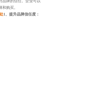
对品牌的信任。企业可以
择和购买。
处
1、
提升品牌信任度：