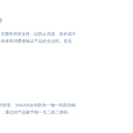
？
、完整性和安全性，以防止伪造、欺诈或不
所有者和消费者验证产品的合法性。首先，
理。3044AM永利防伪一物一码防伪标
分，通过对产品赋予独一无二的二维码、采