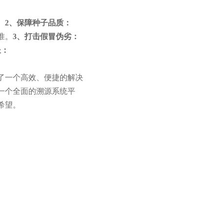
。
2、
保障种子品质：
准。
3、
打击假冒伪劣：
长：
了一个高效、便捷的解决
一个全面的溯源系统平
希望。