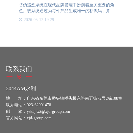
防伪追溯系统在现代品牌管理中扮演着至关重要的角
色。该系统通过为每件产品生成唯一的标识码，并将
生产、流通、销售等全过程的信息进行记录与关联，
2026-05-12 19:29
确保了产品的真实性和可追溯性。防伪追溯系统为品
牌带来了多重优势
联系我们
3044AM永利
地 址：广东省东莞市桥头镇桥头桥东路南五街72号2栋108室
联系电话：023-62901478
邮 箱：ysk3j-x2@xjd-group.com
官方网站：xjd-group.com