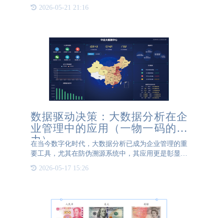
而，高品质镜片的高昂价格常令消费者心生疑虑：如
2026-05-21 21:16
何确保所购镜片为正品？传统依赖商家承诺的验证方
式显然缺乏公信力
数据驱动决策：大数据分析在企
业管理中的应用（一物一码的魅
力）
在当今数字化时代，大数据分析已成为企业管理的重
要工具，尤其在防伪溯源系统中，其应用更是彰显了
数据驱动决策的力量。 防伪溯源系统集成了物联
2026-05-17 15:26
网、大数据和云计算等先进技术，通过为每件产品赋
予独特的身份标识，