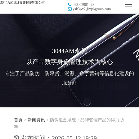
3044AM永利(集团)有限公司
023-62901478
首
ysk3j-x2@xjd-group.com
页
品
牌
防
防
窜
RFID
3044AM永利
以产品数字身份管理技术为核心
伪
溯
电
专注于产品防伪、防窜货、溯源、数字营销等信息化建设的
源
子
数
服务商
标
字
智
签
营
慧
行
系
首页
>
新闻资讯
>
防伪追溯系统：品牌管理产品的得力助
销
智
业
关
手
统
能
应
于
新
发布时间：2026-05-12 19:29