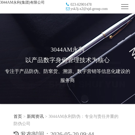
3044AM永利(集团)有限公司
023-62901478
首
ysk3j-x2@xjd-group.com
页
品
牌
防
防
窜
RFID
3044AM永利
以产品数字身份管理技术为核心
伪
溯
电
专注于产品防伪、防窜货、溯源、数字营销等信息化建设的
源
子
数
服务商
标
字
智
签
营
慧
行
系
首页
>
新闻资讯
>
3044AM永利防伪：专业与责任并重的
销
智
业
关
防伪公司
统
能
应
于
新
发布时间：2026-05-20 09:44