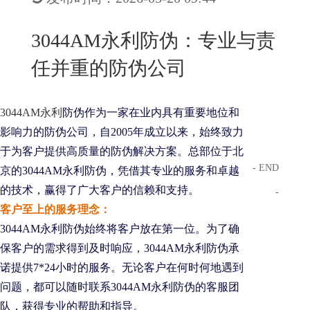
New
用
我
闻
日
3044AM永利防伪：专业与责
们
资
文
任并重的防伪公司
讯
版
3044AM永利
防伪作为一家在业内具有重要地位和
影响力的防伪公司，自2005年成立以来，始终致力
于为客户提供高质量的防伪解决方案。总部位于北
- END
京的3044AM永利防伪，凭借其专业的服务和卓越
的技术，赢得了广大客户的信赖和支持。
-
客户至上的服务理念：
3044AM永利防伪始终将客户放在第一位。为了确
保客户的需求得到及时响应，3044AM永利防伪承
诺提供7*24小时的服务。无论客户在何时何地遇到
问题，都可以随时联系3044AM永利防伪的客服团
队，获得专业的帮助和指导。