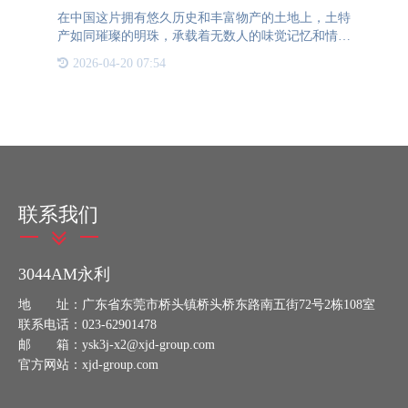
在中国这片拥有悠久历史和丰富物产的土地上，土特
产如同璀璨的明珠，承载着无数人的味觉记忆和情感
寄托。从新郑大枣的甜美，到河南变蛋的独特风味，
2026-04-20 07:54
再到郑州烩面的浓郁香气，每一种土特产都是地方风
情的缩影，是连接
联系我们
3044AM永利
地 址：广东省东莞市桥头镇桥头桥东路南五街72号2栋108室
联系电话：023-62901478
邮 箱：ysk3j-x2@xjd-group.com
官方网站：xjd-group.com