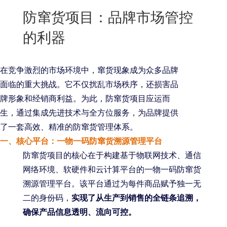
New
防窜货项目：品牌市场管控
用
我
闻
日
的利器
们
资
文
讯
版
在竞争激烈的市场环境中，窜货现象成为众多品牌
面临的重大挑战。它不仅扰乱市场秩序，还损害品
牌形象和经销商利益。为此，防窜货项目应运而
生，通过集成先进技术与全方位服务，为品牌提供
了一套高效、精准的防窜货管理体系。
一、核心平台：一物一码防窜货溯源管理平台
防窜货项目的核心在于构建基于物联网技术、通信
网络环境、软硬件和云计算平台的一物一码防窜货
溯源管理平台。该平台通过为每件商品赋予独一无
二的身份码，
实现了从生产到销售的全链条追溯，
确保产品信息透明、流向可控。