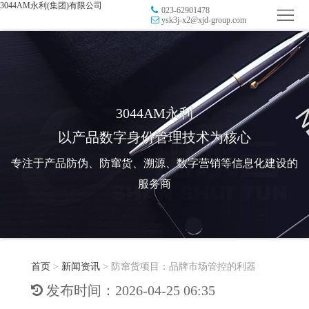
3044AM永利(集团)有限公司
023-62901478
首
ysk3j-x2@xjd-group.com
页
品
牌
防
防
窜
RFID
3044AM永利
以产品数字身份管理技术为核心
伪
溯
电
专注于产品防伪、防窜货、溯源、数字营销等信息化建设的
源
子
数
服务商
标
字
智
签
营
慧
行
系
首页
>
新闻资讯
>
防窜货项目：品牌市场管控的利器
销
智
业
关
发布时间：2026-04-25 06:35
统
能
应
于
新