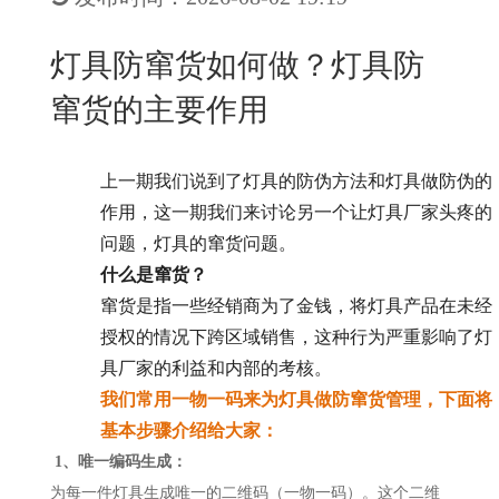
New
用
我
闻
日
灯具防窜货如何做？灯具防
们
资
文
窜货的主要作用
讯
版
上一期我们说到了灯具的防伪方法和灯具做防伪的
作用，这一期我们来讨论另一个让灯具厂家头疼的
问题，灯具的窜货问题。
什么是窜货？
窜货是指一些经销商为了金钱，将灯具产品在未经
授权的情况下跨区域销售，这种行为严重影响了灯
具厂家的利益和内部的考核。
我们常用一物一码来为灯具做防窜货管理，下面将
基本步骤介绍给大家：
1、唯一编码生成：
为每一件灯具生成唯一的二维码（一物一码）。这个二维