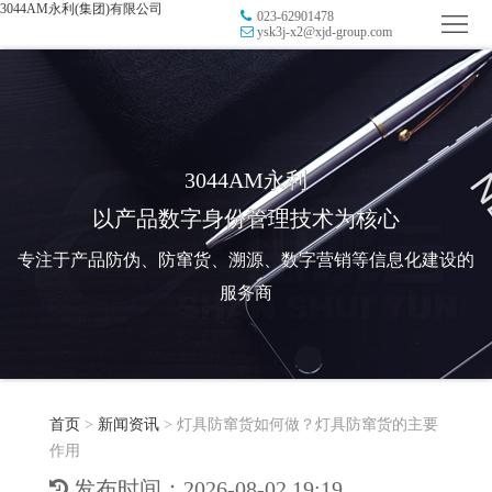
3044AM永利(集团)有限公司
023-62901478
首
ysk3j-x2@xjd-group.com
页
品
牌
防
防
窜
RFID
3044AM永利
以产品数字身份管理技术为核心
伪
溯
电
专注于产品防伪、防窜货、溯源、数字营销等信息化建设的
源
子
数
服务商
标
字
智
签
营
慧
行
系
首页
>
新闻资讯
>
灯具防窜货如何做？灯具防窜货的主要
销
智
业
关
作用
统
能
应
于
新
发布时间：2026-08-02 19:19