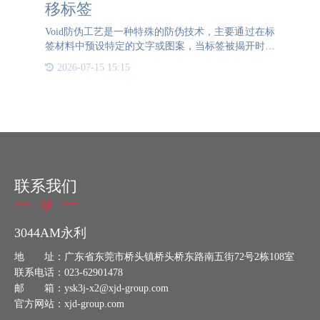
移标签
Void防伪工艺是一种特殊的防伪技术，主要通过在标
签材料中预设特定的文字或图案，当标签被揭开时，
这些文字或图案会残留在被贴物表面，从而表明产品
2026-07-15 15:15
包装已被开启。这种工艺广泛应用于电子产品、医
药、食品、化妆
联系我们
3044AM永利
地 址：广东省东莞市桥头镇桥头桥东路南五街72号2栋108室
联系电话：023-62901478
邮 箱：ysk3j-x2@xjd-group.com
官方网站：xjd-group.com