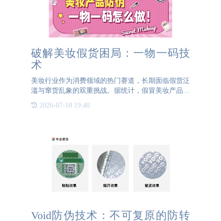
破解美妆假货困局：一物一码技
术
美妆行业作为消费领域的热门赛道，长期面临假货泛
滥与窜货乱象的双重挑战。据统计，假冒美妆产品年
均增长率高达30%，不仅严重侵蚀品牌价值，更对消
2026-07-18 19:40
费者健康构成潜在威胁。为破解这一困局，3044AM
永利防伪创新推出
Void防伪技术：不可复原的防转