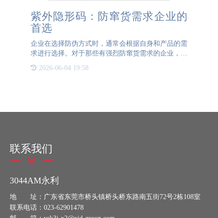
紫外隐形码：防窜货需求企业的
首选
企业在选择防伪方式时，通常会根据自身和产品的需
求进行选择。对于那些有强烈防窜货需求的企业，紫
外隐形码是一种理想的选择。紫外隐形码在日光或肉
2026-06-04 19:58
眼状态下不可见，只有在使用专业紫光灯照明时才能
看到隐形码的位置
联系我们
3044AM永利
地 址：广东省东莞市桥头镇桥头桥东路南五街72号2栋108室
联系电话：023-62901478