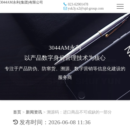
3044AM永利(集团)有限公司
023-62901478
首
ysk3j-x2@xjd-group.com
页
品
牌
防
防
窜
RFID
3044AM永利
以产品数字身份管理技术为核心
伪
溯
电
专注于产品防伪、防窜货、溯源、数字营销等信息化建设的
源
子
数
服务商
标
字
智
签
营
慧
行
系
首页
>
新闻资讯
>
溯源码：进口商品不可或缺的一部分
销
智
业
关
发布时间：2026-06-08 11:36
统
能
应
于
新