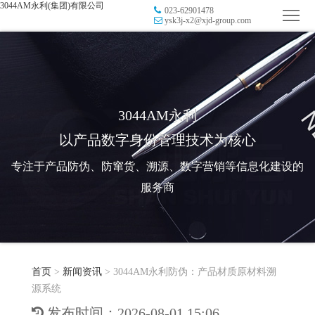
3044AM永利(集团)有限公司
023-62901478
首
ysk3j-x2@xjd-group.com
页
品
牌
防
防
窜
RFID
3044AM永利
以产品数字身份管理技术为核心
伪
溯
电
专注于产品防伪、防窜货、溯源、数字营销等信息化建设的
源
子
数
服务商
标
字
智
签
营
慧
行
系
首页
>
新闻资讯
>
3044AM永利防伪：产品材质原材料溯
销
智
业
关
源系统
统
能
应
于
新
发布时间：2026-08-01 15:06