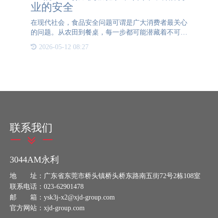
业的安全
在现代社会，食品安全问题可谓是广大消费者最关心
的问题。从农田到餐桌，每一步都可能潜藏着不可预
见的风险。如何确保每一口食物的安全？如何追溯每
2026-05-12 08:27
一个环节的责任？这不仅是消费者的疑问，更是整个
社会亟待解决的重
联系我们
3044AM永利
地 址：广东省东莞市桥头镇桥头桥东路南五街72号2栋108室
联系电话：023-62901478
邮 箱：ysk3j-x2@xjd-group.com
官方网站：xjd-group.com