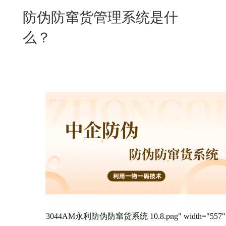
New
防伪防窜货管理系统是什
用
我
闻
日
么？
们
资
文
讯
版
3044AM永利防伪防窜货系统 10.8.png" width="557"