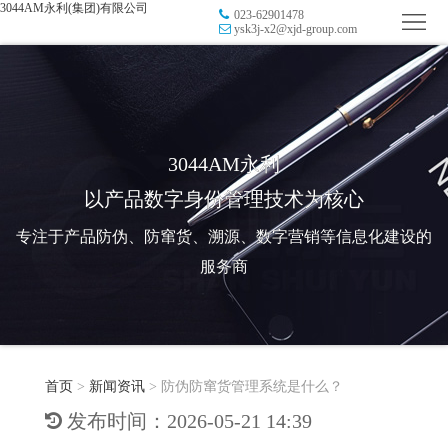
3044AM永利(集团)有限公司
023-62901478
首
ysk3j-x2@xjd-group.com
页
品
牌
防
防
窜
RFID
3044AM永利
以产品数字身份管理技术为核心
伪
溯
电
专注于产品防伪、防窜货、溯源、数字营销等信息化建设的
源
子
数
服务商
标
字
智
签
营
慧
行
系
首页
>
新闻资讯
>
防伪防窜货管理系统是什么？
销
智
业
关
发布时间：2026-05-21 14:39
统
能
应
于
新