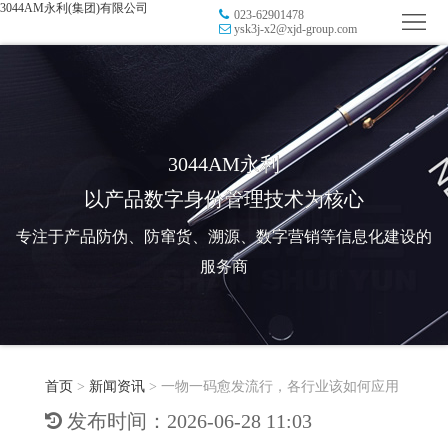
3044AM永利(集团)有限公司
023-62901478
首
ysk3j-x2@xjd-group.com
页
品
牌
防
防
窜
RFID
3044AM永利
以产品数字身份管理技术为核心
伪
溯
电
专注于产品防伪、防窜货、溯源、数字营销等信息化建设的
源
子
数
服务商
标
字
智
签
营
慧
行
系
首页
>
新闻资讯
>
一物一码愈发流行，各行业该如何应用
销
智
业
关
发布时间：2026-06-28 11:03
统
能
应
于
新