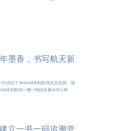
护百年墨香，书写航天新
一行访问了3044AM永利防伪北京总部。我
4AM永利防伪一物一码综合展示中心和
建立一书一码追溯管