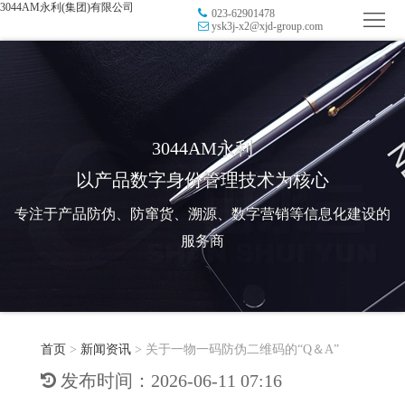
3044AM永利(集团)有限公司
023-62901478
首
ysk3j-x2@xjd-group.com
页
品
牌
防
防
窜
RFID
3044AM永利
以产品数字身份管理技术为核心
伪
溯
电
专注于产品防伪、防窜货、溯源、数字营销等信息化建设的
源
子
数
服务商
标
字
智
签
营
慧
行
系
首页
>
新闻资讯
>
关于一物一码防伪二维码的“Q＆A”
销
智
业
关
发布时间：2026-06-11 07:16
统
能
应
于
新