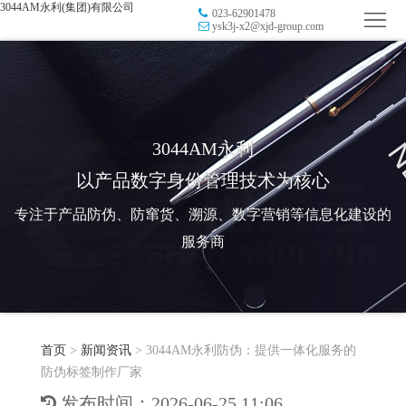
3044AM永利(集团)有限公司
023-62901478
首
ysk3j-x2@xjd-group.com
页
品
牌
防
防
窜
RFID
3044AM永利
以产品数字身份管理技术为核心
伪
溯
电
专注于产品防伪、防窜货、溯源、数字营销等信息化建设的
源
子
数
服务商
标
字
智
签
营
慧
行
系
首页
>
新闻资讯
>
3044AM永利防伪：提供一体化服务的
销
智
业
关
防伪标签制作厂家
统
能
应
于
新
发布时间：2026-06-25 11:06