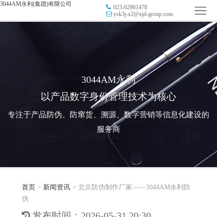
3044AM永利(集团)有限公司
023-62901478
首
ysk3j-x2@xjd-group.com
页
品
牌
防
防
窜
RFID
3044AM永利
以产品数字身份管理技术为核心
伪
溯
电
专注于产品防伪、防窜货、溯源、数字营销等信息化建设的
源
子
数
服务商
标
字
智
签
营
慧
行
系
首页
>
新闻资讯
>
北京防伪制作厂家——3044AM永利防
销
智
业
关
伪
统
能
应
于
新
发布时间：2026-05-31 20:30