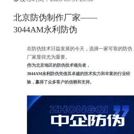
New
用
我
闻
日
北京防伪制作厂家——
们
资
文
3044AM永利防伪
讯
版
在防伪技术日益发展的今天，选择一家可靠的防伪
厂家显得尤为重要。
作
为北京地区的防伪技术领先者，
3044AM永利
防伪凭借其卓越的技术实力和丰富的行业经
验，赢得了众多客户的信赖和支持。