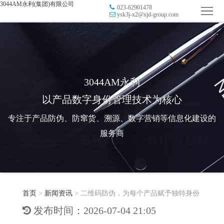
3044AM永利(集团)有限公司
023-62901478
首
ysk3j-x2@xjd-group.com
页
品
牌
防
防
窜
RFID
3044AM永利
以产品数字身份管理技术为核心
伪
溯
电
专注于产品防伪、防窜货、溯源、数字营销等信息化建设的
源
子
数
服务商
标
字
智
签
营
慧
行
系
首页
>
新闻资讯
>
二维码防伪，为每个产品赋予独特身份
销
智
业
关
发布时间：2026-07-04 21:05
统
能
应
于
新