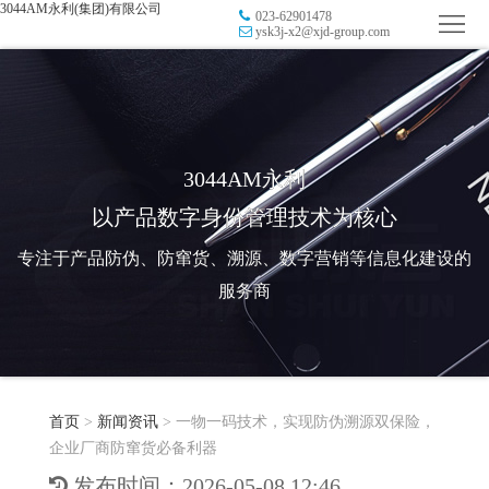
3044AM永利(集团)有限公司
023-62901478
首
ysk3j-x2@xjd-group.com
页
品
牌
防
防
窜
RFID
3044AM永利
以产品数字身份管理技术为核心
伪
溯
电
专注于产品防伪、防窜货、溯源、数字营销等信息化建设的
源
子
数
服务商
标
字
智
签
营
慧
行
系
首页
>
新闻资讯
>
一物一码技术，实现防伪溯源双保险，
销
智
业
关
企业厂商防窜货必备利器
统
能
应
于
新
发布时间：2026-05-08 12:46