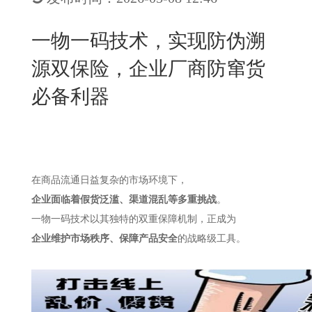
New
用
我
闻
日
一物一码技术，实现防伪溯
们
资
文
源双保险，企业厂商防窜货
讯
版
必备利器
在商品流通日益复杂的市场环境下，
企业面临着假货泛滥、渠道混乱等多重挑战
。
一物一码技术以其独特的双重保障机制，正成为
企业维护市场秩序、保障产品安全
的战略级工具。